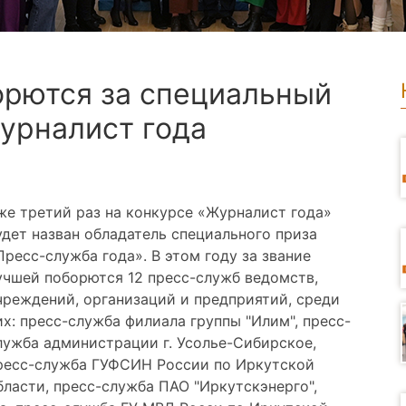
орются за специальный
Журналист года
же третий раз на конкурсе «Журналист года»
удет назван обладатель специального приза
Пресс-служба года». В этом году за звание
учшей поборются 12 пресс-служб ведомств,
чреждений, организаций и предприятий, среди
их: пресс-служба филиала группы "Илим", пресс-
лужба администрации г. Усолье-Сибирское,
ресс-служба ГУФСИН России по Иркутской
бласти, пресс-служба ПАО "Иркутскэнерго",