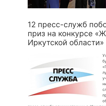
12 пресс-служб поб
приз на конкурсе «
Иркутской области»
У
б
«
л
у
н
с
п
о